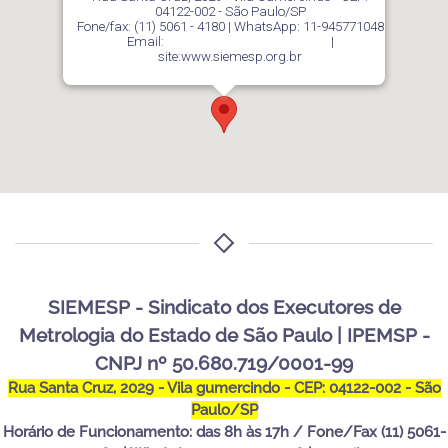
04122-002 - São Paulo/SP
Fone/fax: (11) 5061 - 4180 |
WhatsApp: 11-945771048
Email:
secretaria@siemesp.org.br
|
site:www.siemesp.org.br
SIEMESP - Sindicato dos Executores de
Metrologia do Estado de São Paulo | IPEMSP -
CNPJ nº 50.680.719/0001-99
Rua Santa Cruz, 2029 - Vila gumercindo - CEP: 04122-002 - São
Paulo/SP
Horário de Funcionamento: das 8h às 17h / Fone/Fax (11) 5061-